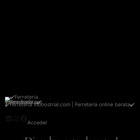
✔️Ferreteria Indoostrial.com | Ferretería online barata✔️
LinkedIn
Instagram
Facebook
Acceder