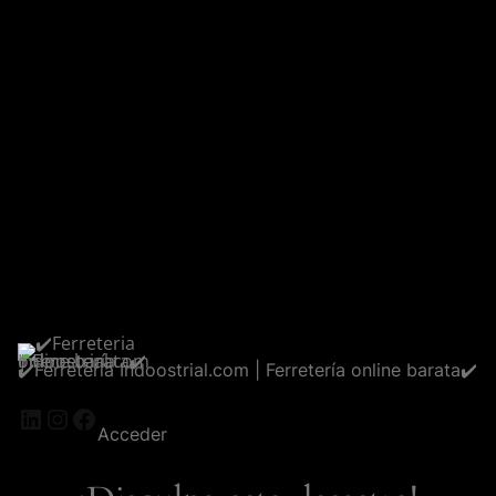
✔️Ferreteria Indoostrial.com | Ferretería online barata✔️
LinkedIn
Instagram
Facebook
Acceder