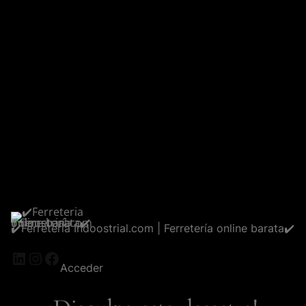
✔️Ferreteria Indoostrial.com | Ferretería online barata✔️
LinkedIn
Instagram
Facebook
Acceder