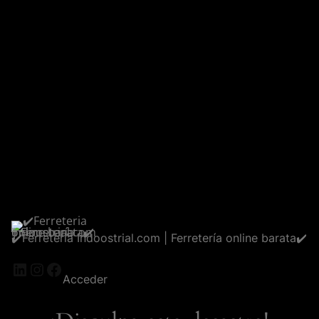
✔️Ferreteria Indoostrial.com | Ferretería online barata✔️
LinkedIn
Instagram
Facebook
Acceder