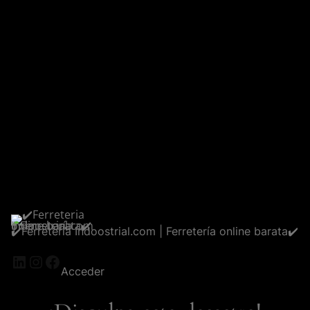
✔️Ferreteria Indoostrial.com | Ferretería online barata✔️
LinkedIn
Instagram
Facebook
Acceder