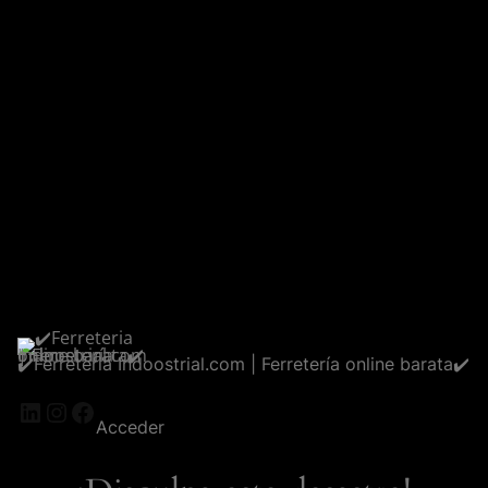
✔️Ferreteria Indoostrial.com | Ferretería online barata✔️
LinkedIn
Instagram
Facebook
Acceder