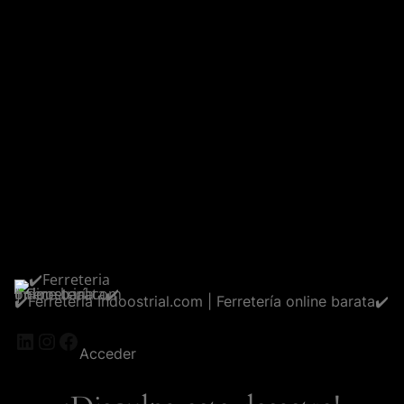
✔️Ferreteria Indoostrial.com | Ferretería online barata✔️
LinkedIn
Instagram
Facebook
Acceder