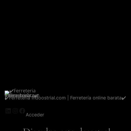
✔️Ferreteria Indoostrial.com | Ferretería online barata✔️
LinkedIn
Instagram
Facebook
Acceder