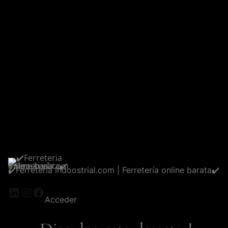
✔️Ferreteria Indoostrial.com | Ferretería online barata✔️
LinkedIn
Instagram
Facebook
Acceder