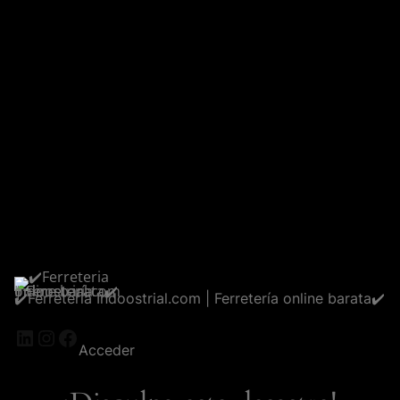
✔️Ferreteria Indoostrial.com | Ferretería online barata✔️
LinkedIn
Instagram
Facebook
Acceder