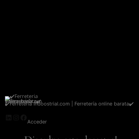
✔️Ferreteria Indoostrial.com | Ferretería online barata✔️
LinkedIn
Instagram
Facebook
Acceder