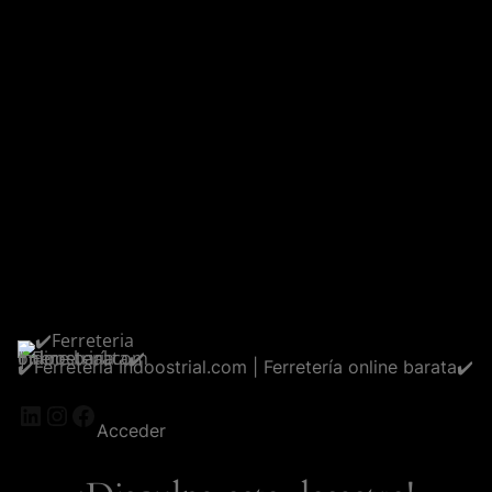
✔️Ferreteria Indoostrial.com | Ferretería online barata✔️
LinkedIn
Instagram
Facebook
Acceder