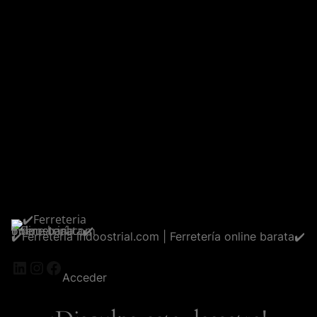
✔️Ferreteria Indoostrial.com | Ferretería online barata✔️
LinkedIn
Instagram
Facebook
Acceder