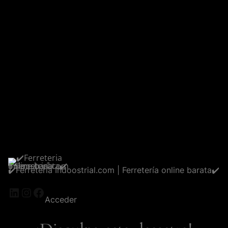
✔️Ferreteria Indoostrial.com | Ferretería online barata✔️
LinkedIn
Instagram
Facebook
Acceder