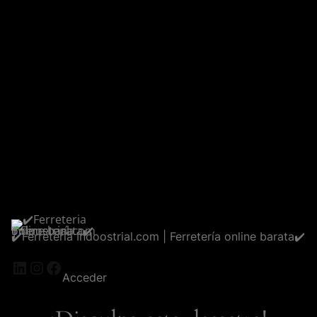
✔️Ferreteria Indoostrial.com | Ferretería online barata✔️
LinkedIn
Instagram
Facebook
Acceder