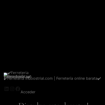
✔️Ferreteria Indoostrial.com | Ferretería online barata✔️
LinkedIn
Instagram
Facebook
Acceder