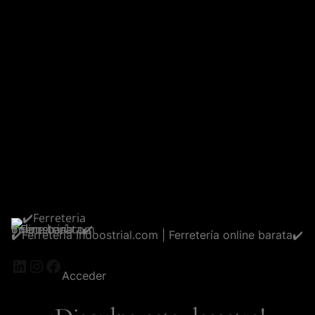
✔️Ferreteria Indoostrial.com | Ferretería online barata✔️
LinkedIn
Instagram
Facebook
Acceder