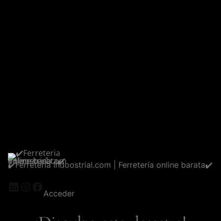
✔️Ferreteria Indoostrial.com | Ferretería online barata✔️
LinkedIn
Instagram
Facebook
Acceder