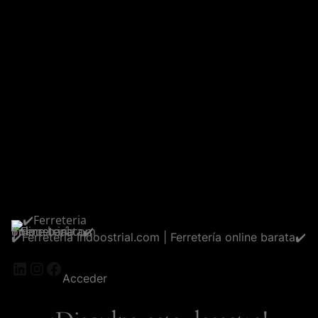
✔️Ferreteria Indoostrial.com | Ferretería online barata✔️
LinkedIn
Instagram
Facebook
Acceder