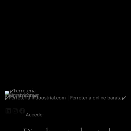
✔️Ferreteria Indoostrial.com | Ferretería online barata✔️
LinkedIn
Instagram
Facebook
Acceder