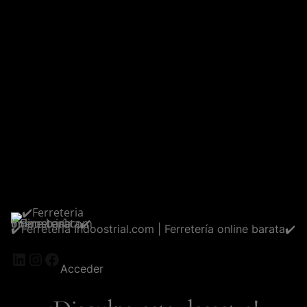
✔️Ferreteria Indoostrial.com | Ferretería online barata✔️
LinkedIn
Instagram
Facebook
Acceder